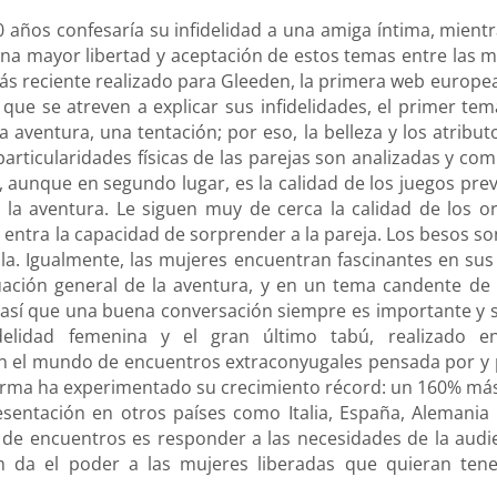
0 años confesaría su infidelidad a una amiga íntima, mien
na mayor libertad y aceptación de estos temas entre las 
más reciente realizado para Gleeden, la primera web euro
 que se atreven a explicar sus infidelidades, el primer t
 aventura, una tentación; por eso, la belleza y los atribut
articularidades físicas de las parejas son analizadas y 
 aunque en segundo lugar, es la calidad de los juegos prev
 la aventura. Le siguen muy de cerca la calidad de los o
tra la capacidad de sorprender a la pareja. Los besos son o
lla. Igualmente, las mujeres encuentran fascinantes en su
luación general de la aventura, y en un tema candente d
, así que una buena conversación siempre es importante y
delidad femenina y el gran último tabú, realizado 
en el mundo de encuentros extraconyugales pensada por y
orma ha experimentado su crecimiento récord: un 160% más 
sentación en otros países como Italia, España, Alemania 
 de encuentros es responder a las necesidades de la audi
om da el poder a las mujeres liberadas que quieran ten